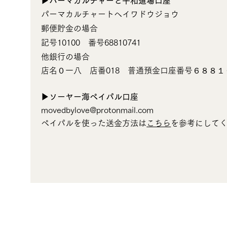
​▶︎パーマカルチャーと平和道場口座
パーマカルチャートヘイワドウジョウ
郵便貯金の場合
記号10100 番号68810741
他銀行の場合
店名０一八 店番018 普通預金口座番号６８８１
▶︎ソーヤー海ペイパル口座
movedbylove@protonmail.com
ペイパルを使った送金方法は
こちら
を参考にして