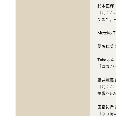
鈴木正輝
「海くん
てます。
Motoko T
伊藤仁美
Takaさん
「陰なが
藤井麗美
「海くん
挑戦を応
田幡祐斤
「もう何