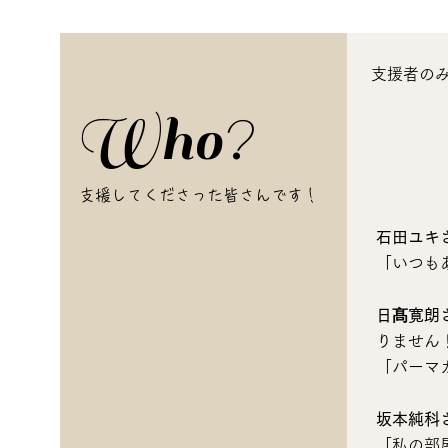
支援者の
Who?
支援してくださった皆さんです！
石田ユキ
「いつも
日髙寛朗
りません
「パーマ
坂本純科
「
私の部