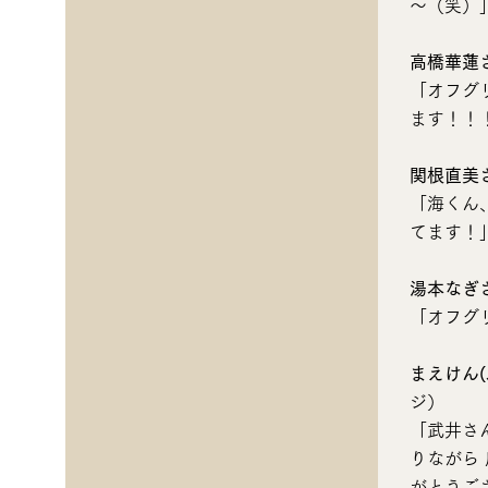
～（笑）
高橋華蓮
「オフグ
ます！！
関根直美
「海くん
てます！
湯本なぎ
「オフグ
まえけん(
ジ）
「武井さ
りながら
がとうご