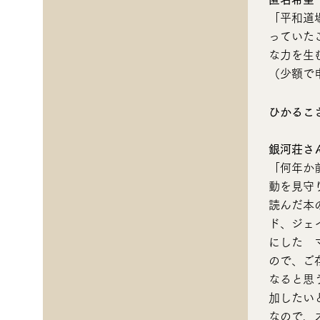
「平和道
っていた
な力を生
（少額で
ひかるこ
銀河荘さ
「何年か
動を見守
読んだ本
ド、ジェ
にした 
ので、ご
なると思
加したい
なので、