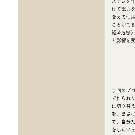
ステムを
けて電力
変えて使
ことがで
経済危機
ど影響を
​
今回のプ
で作られた
に切り替
を、まさ
て、自分
をしたい