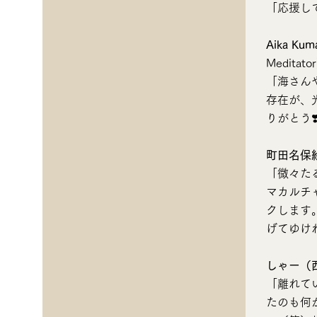
「応援し
Aika Ku
Meditato
「海さん
存在が、
りがとう❣
町田名保
「微々た
マカルチ
クします
げてゆけ
しゃー（
「離れて
たのも何