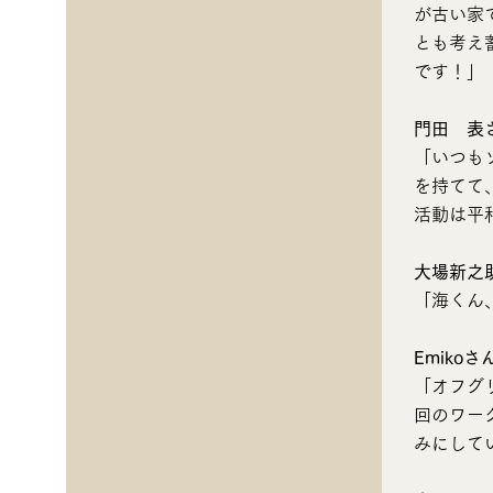
が古い家
とも考え
です！」
門田 表
「いつも
を持てて
活動は平
大場新之
「海くん、H
Emikoさ
「オフグ
回のワー
みにして