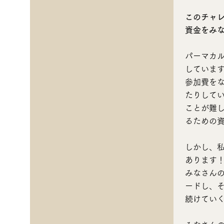
このチャ
資金をみ
パーマカ
していま
参加費を
たりして
ことが難
るための
しかし、
あります
みなさん
ードし、
続けてい