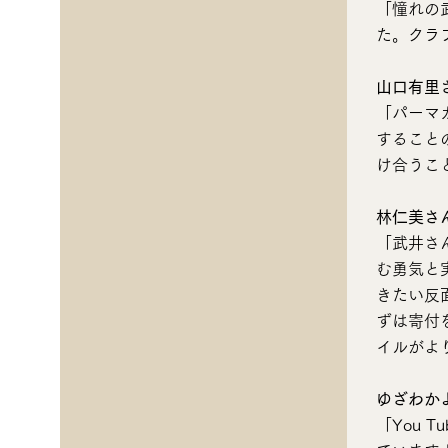
「憧れの
た。クラ
山口有里
「パーマ
すること
け合うこ
林仁美さ
「武井さん
む勇気と
きたい反
ずは寄付
イルがよ
ゆざわか
「You 