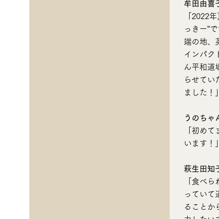
牟田由喜
「2022年
っきー”
端の地、
インパク
ん平和道
らせてい
ました
！
うのちゃ
「初めて
います！
萩生田知
「食べら
っていて
ることか