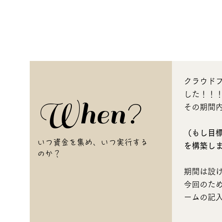
クラウドファ
した！！
When?
その期間
（もし目
いつ資金を集め、いつ実行する
を構築し
のか？
期間は設
今回のた
ームの記