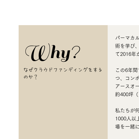
パーマカ
Why?
術を学び
て2016
なぜクラウドファンディングをする
この6年間
のか？
つ、コン
アースオ
約400坪
私たちが
1000人
場を一緒