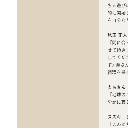
ちと遊び
的に開始
を自分な
兒玉 正人
「間に合
せて頂き
してくだ
す♪ 海
循環を感
ともさん
「地球の
やかに暮
スズキ 
「こんに