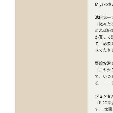
Miyako
池田晃一
「微々た
めれば絶
か買って
て「必要
立てたり
野崎安澄
「これか
て、いつ
るー！！
ジョン​
さ
「PDC
す！ 太