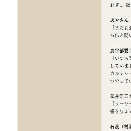
れず… 
あやさん
「まだお
ら伝え聞
鳥谷部愛
「いつも
していま
カルチャ
つやって
武井浩三
「ソーヤ
響を与え
石渡（村