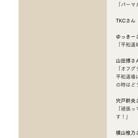
「パーマ
TKCさん
ゆっきー
「平和道
山田博さ
「オフグ
平和道場
の時はど
宍戸幹央
「頑張っ
す！」
横山椎乃