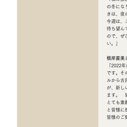
の冬にな
きは、夜
今週は、
待ち望ん
ので、ぜ
い。
」
根岸直美
「202
です。そ
ルから古
が、新し
ます。 
とても素
と皆様に
皆様のご健