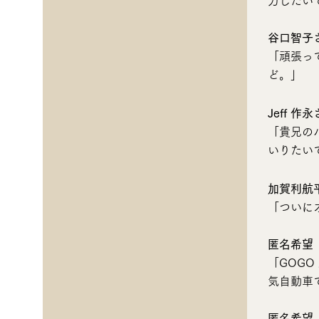
力したい
谷口智子
「頑張っ
ど。」
Jeff 作
「貴兄の
いりたい
加賀利航
「ついに
匿名希望
「GOG
気自動車
匿名希望