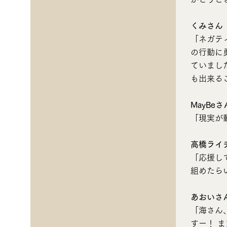
くみさん
「ネガテ
の行動に
ていまし
も出来る
MayBeさ
「現実が
高橋ライ
「応援し
組めたら
あおいさ
「海さん
すー！ 