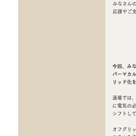
みなさん
応援やご
​今回、み
パーマカ
リッド化
道場では、
に電気の
シフトし
オフグリ