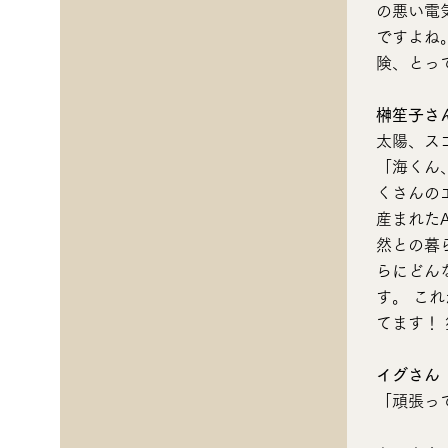
の悪い電
ですよね
険、とっ
榊笙子さ
太陽、ス
「海くん
くさんのエ
産まれた
然との暮ら
らにどん
す。 こ
てます！
イグさん
「頑張っ